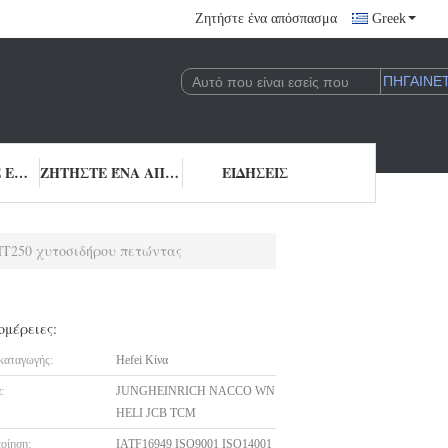
Ζητήστε ένα απόσπασμα
Greek
ΜΑΣ ΕΛΆΤΕ ΣΕ ΕΠΑΦΉ ΜΕ
ΖΗΤΉΣΤΕ ΈΝΑ ΑΠΌΣΠΑΣΜΑ
ΕΙΔΉΣΕΙΣ
HT250 χυτοσιδήρου πετώντας
ομέρειες:
καταγωγής:
Hefei Κίνα
:
JUNGHEINRICH NACCO WN
HELI JCB TCM
οίηση:
IATF16949 ISO9001 ISO14001