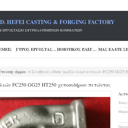
TD. HEFEI CASTING & FORGING FACTORY
FEI & ΕΡΓΟΣΤΆΣΙΟ ΣΦΥΡΗΛΑΤΗΜΈΝΩΝ ΚΟΜΜΑΤΙΏΝ
ΕΜΕΊΣ
ΓΎΡΟΣ ΕΡΓΟΣΤΑΣΊΩΝ
ΠΟΙΟΤΙΚΌΣ ΈΛΕΓΧΟΣ
ύτευσης άμμου
Συνήθειας cOem γκρίζο υλικό αντλιών FC250 GG25 
τλιών FC250 GG25 HT250 χυτοσιδήρου πετώντας
Λεπτ
Τόπος 
Μάρκα
Πιστοπ