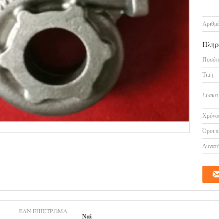
Αριθμό
Πληρ
Ποσότη
Τιμή:
Συσκευ
Χρόνος
Όροι π
Δυνατό
ΕΆΝ ΕΠΊΣΤΡΩΜΑ
Ναί