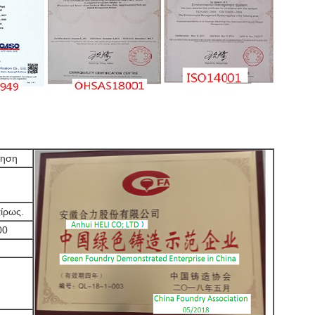
ρηση
ίρως.
00