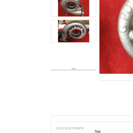
ΕΆΝ ΕΛΕΎΘΕΡΗ
Ναί