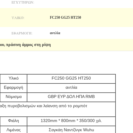
ΕΓΧΥΤΉΡΩΝ:
ΥΛΙΚΌ:
FC250 GG25 HT250
ΕΦΑΡΜΟΓΉ:
αντλία
μου
πράσινη άμμος στη ρίψη
,
Υλικό
FC250 GG25 HT250
Εφαρμογή
αντλία
Νόμισμα
GBP ΕΥΡ ΔΟΛ ΗΠΑ RMB
ναξη πυροβολισμών και λείανση από το ρομπότ
Φιάλη
1320mm * 800mm * 350/300 χιλ.
Λιμένας
Σαγκάη Ναντζίνγκ Wuhu