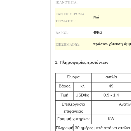
ΙΚΑΝΌΤΗΤΑ:
ΕΆΝ ΕΠΊΣΤΡΩΜΑ
Ναί
ΤΈΡΜΑΤΟΣ:
ΒΆΡΟΣ:
49KG
ΕΠΙΣΗΜΑΊΝΩ:
πράσινο χύτευση άμ
1
.
Πληροφορίες
προϊόντων
Όνομα
αντλία
Βάρος
κλ
49
Τιμή
USD/kg
0.9 - 1.4
Επεξεργασία
Ανατί
επιφάνειας
Γραμμή χυτηρίων
KW
Πληρωμή
30 ημέρες μετά από να στείλει