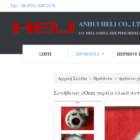
Τηλ.::
86-0551-63872176
ANHUI HELI CO., L
CO. HELI ANHUI, ΕΠΕ ΡΊΨΗ HE
ΣΠΊΤΙ
ΠΡΟΪΌΝΤΑ
ΠΕΡΊΠΟΥ 
Αρχική Σελίδα
Προϊόντα
πράσινο χ
Συνήθειας cOem γκρίζο υλικό αν