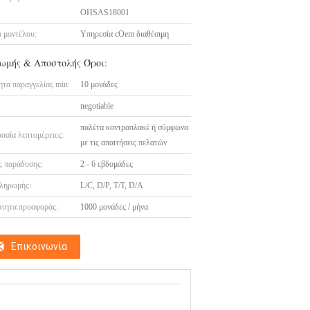
OHSAS18001
 μοντέλου:
Υπηρεσία cOem διαθέσιμη
ωμής & Αποστολής Όροι:
τα παραγγελίας min:
10 μονάδες
negotiable
παλέτα κοντραπλακέ ή σύμφωνα
ασία λεπτομέρειες:
με τις απαιτήσεις πελατών
 παράδοσης:
2 - 6 εβδομάδες
ληρωμής:
L/C, D/P, T/T, D/A
τητα προσφοράς:
1000 μονάδες / μήνα
Επικοινωνία