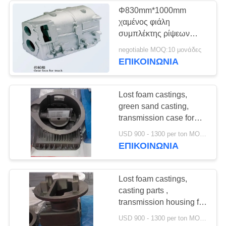
Φ830mm*1000mm
χαμένος φιάλη
συμπλέκτης ρίψεων
αφρού για το μίνι
negotiable MOQ:10 μονάδες
εκσκαφέα
ΕΠΙΚΟΙΝΩΝΊΑ
Lost foam castings,
green sand casting,
transmission case for
forklift truck ,
USD 900 - 1300 per ton MOQ:10 μονάδες
engineering machinery
ΕΠΙΚΟΙΝΩΝΊΑ
Lost foam castings,
casting parts ,
transmission housing for
forklift truck
USD 900 - 1300 per ton MOQ:10 μονάδες