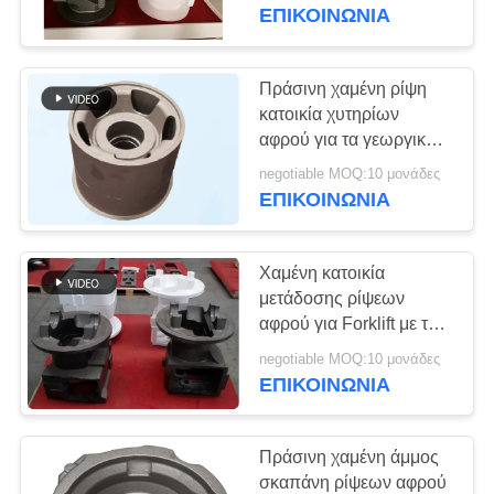
ΈΛΕΓΧΟΣ
engineering machinery
ΕΠΙΚΟΙΝΩΝΊΑ
ΜΑΣ
Πράσινη χαμένη ρίψη
ΕΛΆΤΕ
κατοικία χυτηρίων
αφρού για τα γεωργικά
ΣΕ
μηχανήματα
negotiable MOQ:10 μονάδες
ΕΠΑΦΉ
ΕΠΙΚΟΙΝΩΝΊΑ
ΜΕ
Χαμένη κατοικία
ΕΙΔΉΣΕΙΣ
μετάδοσης ρίψεων
αφρού για Forklift με τη
ζωγραφική τέρματος
ΖΗΤΉΣΤΕ
negotiable MOQ:10 μονάδες
ΕΠΙΚΟΙΝΩΝΊΑ
ΈΝΑ
ΑΠΌΣΠΑΣΜΑ
Πράσινη χαμένη άμμος
σκαπάνη ρίψεων αφρού