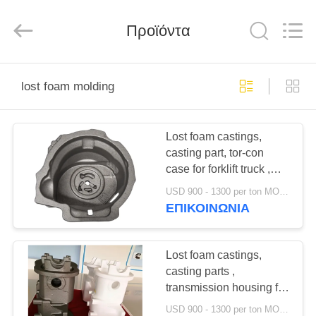
Casting
&
Forging
Προϊόντα
Factory.
All
Rights
Reserved.
Developed
ΣΠΊΤΙ
by
ECER
lost foam molding
ΠΡΟΪΌΝΤΑ
Lost foam castings,
casting part, tor-con
ΠΕΡΊΠΟΥ
case for forklift truck ,
ΕΜΕΊΣ
industrial vehicles,
USD 900 - 1300 per ton MOQ:10 μονάδες
construction machinery
ΕΠΙΚΟΙΝΩΝΊΑ
ΓΎΡΟΣ
ΕΡΓΟΣΤΑΣΊΩΝ
Lost foam castings,
casting parts ,
transmission housing for
ΠΟΙΟΤΙΚΌΣ
forklift truck ,
USD 900 - 1300 per ton MOQ:10 μονάδες