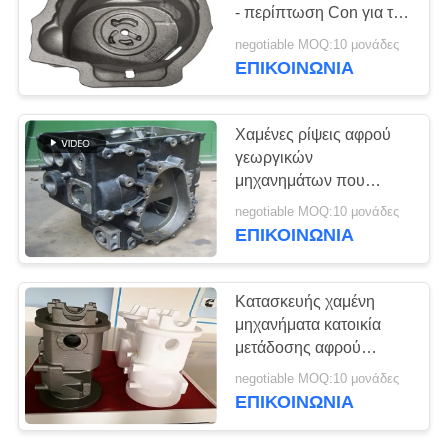
SITEMAP
- περίπτωση Con για τα
βιομηχανικά οχήματα
negotiable MOQ:10 μονάδες
PRIVACY
ΕΠΙΚΟΙΝΩΝΊΑ
POLICY
Χαμένες ρίψεις αφρού
γεωργικών
μηχανημάτων που
στεγάζουν με το μικρό
negotiable MOQ:10 μονάδες
επίδομα κατεργασίας
ΕΠΙΚΟΙΝΩΝΊΑ
Κατασκευής χαμένη
μηχανήματα κατοικία
μετάδοσης αφρού
πετώντας με την ακριβή
negotiable MOQ:10 μονάδες
διάσταση
ΕΠΙΚΟΙΝΩΝΊΑ