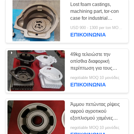
Lost foam castings,
machining part, tor-con
case for industrial
vehicles, for forklift truck
USD 900 - 1300 per ton MOQ:10 μονάδες
ΕΠΙΚΟΙΝΩΝΊΑ
49kg τελειώστε την
οπίσθια διαφορική
περίπτωση για τους
τροχοφόρους εκσκαφείς
negotiable MOQ:10 μονάδες
ΕΠΙΚΟΙΝΩΝΊΑ
Άμμου πετώντας ρίψεις
αφρού αγροτικού
εξοπλισμού χαμένες
μέρη που στεγάζουν την
negotiable MOQ:10 μονάδες
ακριβή διάσταση