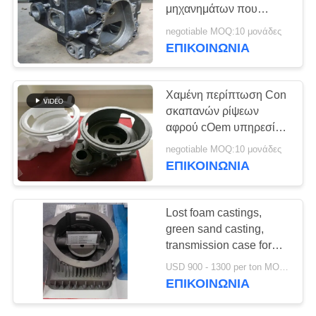
SITEMAP
μηχανημάτων που
στεγάζουν με το μικρό
negotiable MOQ:10 μονάδες
επίδομα κατεργασίας
PRIVACY
ΕΠΙΚΟΙΝΩΝΊΑ
POLICY
Χαμένη περίπτωση Con
σκαπανών ρίψεων
αφρού cOem υπηρεσία
για τα μηχανήματα
negotiable MOQ:10 μονάδες
κατασκευής
ΕΠΙΚΟΙΝΩΝΊΑ
Lost foam castings,
green sand casting,
transmission case for
forklift truck ,
USD 900 - 1300 per ton MOQ:10 μονάδες
engineering machinery
ΕΠΙΚΟΙΝΩΝΊΑ