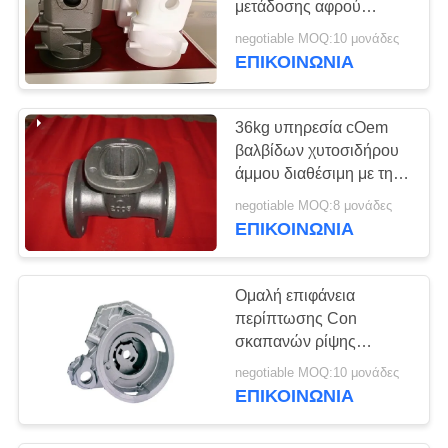
μετάδοσης αφρού
πετώντας με την ακριβή
negotiable MOQ:10 μονάδες
διάσταση
ΕΠΙΚΟΙΝΩΝΊΑ
36kg υπηρεσία cOem
βαλβίδων χυτοσιδήρου
άμμου διαθέσιμη με την
ομαλή επιφάνεια
negotiable MOQ:8 μονάδες
ΕΠΙΚΟΙΝΩΝΊΑ
Ομαλή επιφάνεια
περίπτωσης Con
σκαπανών ρίψης
σιδήρου με την
negotiable MOQ:10 μονάδες
επεξεργασία επιφάνειας
ΕΠΙΚΟΙΝΩΝΊΑ
ανατίναξης
πυροβολισμών