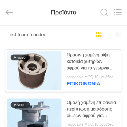
Hefei
Casting
&
Προϊόντα
Forging
Factory.
All
Rights
Reserved.
ΣΠΊΤΙ
Developed
by
lost foam foundry
ECER
ΠΡΟΪΌΝΤΑ
Πράσινη χαμένη ρίψη
κατοικία χυτηρίων
ΠΕΡΊΠΟΥ
αφρού για τα γεωργικά
ΕΜΕΊΣ
μηχανήματα
negotiable MOQ:10 μονάδες
ΕΠΙΚΟΙΝΩΝΊΑ
ΓΎΡΟΣ
ΕΡΓΟΣΤΑΣΊΩΝ
Ομαλή χαμένη επιφάνεια
περίπτωση μετάδοσης
ρίψεων αφρού για
ΠΟΙΟΤΙΚΌΣ
Forklift το φορτηγό
negotiable MOQ:10 μονάδες