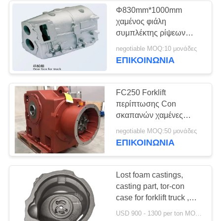
Φ830mm*1000mm
χαμένος φιάλη
συμπλέκτης ρίψεων
αφρού για το μίνι
negotiable MOQ:10 μονάδες
εκσκαφέα
ΕΠΙΚΟΙΝΩΝΊΑ
FC250 Forklift
περίπτωσης Con
σκαπανών χαμένες
ρίψεις αφρού φορτηγών
negotiable MOQ:50 μονάδες
ΕΠΙΚΟΙΝΩΝΊΑ
Lost foam castings,
casting part, tor-con
case for forklift truck ,
industrial vehicles,
USD 900 - 1300 per ton MOQ:10 μονάδες
construction machinery