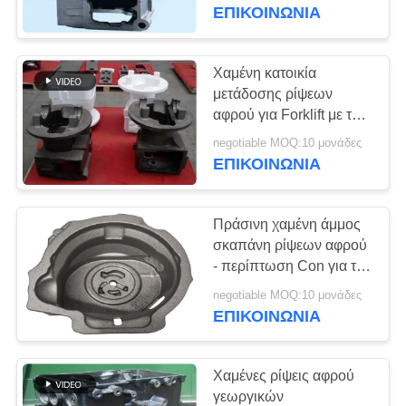
ΈΛΕΓΧΟΣ
ΕΠΙΚΟΙΝΩΝΊΑ
ΜΑΣ
Χαμένη κατοικία
ΕΛΆΤΕ
μετάδοσης ρίψεων
αφρού για Forklift με τη
ΣΕ
ζωγραφική τέρματος
negotiable MOQ:10 μονάδες
ΕΠΑΦΉ
ΕΠΙΚΟΙΝΩΝΊΑ
ΜΕ
Πράσινη χαμένη άμμος
ΕΙΔΉΣΕΙΣ
σκαπάνη ρίψεων αφρού
- περίπτωση Con για τα
βιομηχανικά οχήματα
ΖΗΤΉΣΤΕ
negotiable MOQ:10 μονάδες
ΕΠΙΚΟΙΝΩΝΊΑ
ΈΝΑ
ΑΠΌΣΠΑΣΜΑ
Χαμένες ρίψεις αφρού
γεωργικών