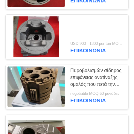
ΕΠΙΚΟΙΝΩΝΊΑ
USD 900 - 1300 per ton MOQ:10 μονάδες
ΕΠΙΚΟΙΝΩΝΊΑ
Πυροβολισμών σίδηρος
επιφάνειας ανατίναξης
ομαλός που πετά την
περίπτωση Torcon
negotiable MOQ:60 μονάδες
ΕΠΙΚΟΙΝΩΝΊΑ