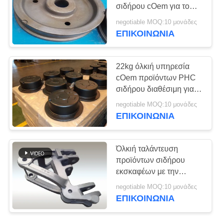
SITEMAP
σιδήρου cOem για το
γερανό ροδών
negotiable MOQ:10 μονάδες
PRIVACY
ΕΠΙΚΟΙΝΩΝΊΑ
POLICY
22kg όλκιή υπηρεσία
cOem προϊόντων PHC
σιδήρου διαθέσιμη για
τον εκσκαφέα
negotiable MOQ:10 μονάδες
ΕΠΙΚΟΙΝΩΝΊΑ
Όλκιή ταλάντευση
προϊόντων σιδήρου
εκσκαφέων με την
επεξεργασία επιφάνειας
negotiable MOQ:10 μονάδες
ανατίναξης
ΕΠΙΚΟΙΝΩΝΊΑ
πυροβολισμών