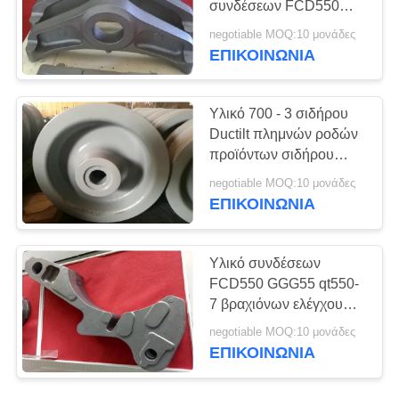
συνδέσεων FCD550
GGG55 qt550-7 μερών
negotiable MOQ:10 μονάδες
ΕΠΙΚΟΙΝΩΝΊΑ
Υλικό 700 - 3 σιδήρου
Ductilt πλημνών ροδών
προϊόντων σιδήρου
Ductilt ρίψεων άμμου
negotiable MOQ:10 μονάδες
ΕΠΙΚΟΙΝΩΝΊΑ
Υλικό συνδέσεων
FCD550 GGG55 qt550-
7 βραχιόνων ελέγχου
cOem αγροτικών
negotiable MOQ:10 μονάδες
μηχανημάτων
ΕΠΙΚΟΙΝΩΝΊΑ