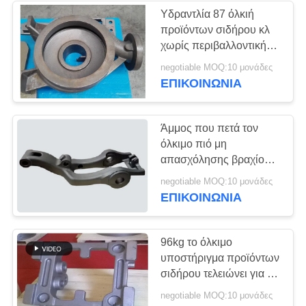
Υδραντλία 87 όλκιή
προϊόντων σιδήρου κλ
χωρίς περιβαλλοντική
πίεση
negotiable MOQ:10 μονάδες
ΕΠΙΚΟΙΝΩΝΊΑ
Άμμος που πετά τον
όλκιμο πιό μη
απασχόλησης βραχίονα
προϊόντων σιδήρου
negotiable MOQ:10 μονάδες
χωρίς περιβαλλοντική
ΕΠΙΚΟΙΝΩΝΊΑ
πίεση
96kg το όλκιμο
υποστήριγμα προϊόντων
σιδήρου τελειώνει για τα
μηχανήματα
negotiable MOQ:10 μονάδες
εφαρμοσμένης