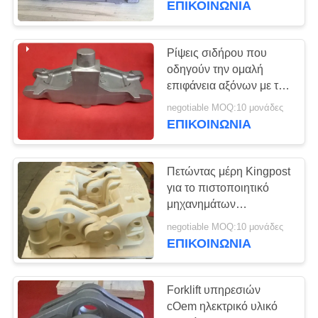
ΕΠΙΚΟΙΝΩΝΊΑ
μηχανικής
Ρίψεις σιδήρου που
οδηγούν την ομαλή
επιφάνεια αξόνων με την
ακριβή διάσταση
negotiable MOQ:10 μονάδες
ΕΠΙΚΟΙΝΩΝΊΑ
Πετώντας μέρη Kingpost
για το πιστοποιητικό
μηχανημάτων
IATF16949 ISO9001
negotiable MOQ:10 μονάδες
εφαρμοσμένης
ΕΠΙΚΟΙΝΩΝΊΑ
μηχανικής
Forklift υπηρεσιών
cOem ηλεκτρικό υλικό