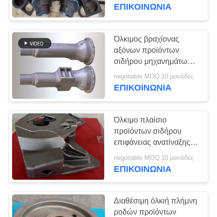
ΈΛΕΓΧΟΣ
μηχανήματα
ΕΠΙΚΟΙΝΩΝΊΑ
εφαρμοσμένης
μηχανικής
ΜΑΣ
Όλκιμος βραχίονας
ΕΛΆΤΕ
αξόνων προϊόντων
σιδήρου μηχανημάτων
ΣΕ
εφαρμοσμένης
negotiable MOQ:10 μονάδες
ΕΠΑΦΉ
μηχανικής με την ομαλή
ΕΠΙΚΟΙΝΩΝΊΑ
επιφάνεια
ΜΕ
Όλκιμο πλαίσιο
ΕΙΔΉΣΕΙΣ
προϊόντων σιδήρου
επιφάνειας ανατίναξης
πυροβολισμών για τις
ΖΗΤΉΣΤΕ
negotiable MOQ:10 μονάδες
θεριστικές μηχανές
ΕΠΙΚΟΙΝΩΝΊΑ
ΈΝΑ
διαδρομής δασονομίας
ΑΠΌΣΠΑΣΜΑ
Διαθέσιμη όλκιή πλήμνη
ροδών προϊόντων