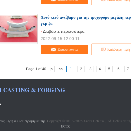
Χυτό κενό αντίβαρο για την τροχοφόρο μεγάλη π
γκρίζα
Διαβάστε περισσότερα
2022-09-15 12:00:11
Επικοινωνία
Καλύτερη τιμή
Page 1 of 40
|<
<<
1
2
3
4
5
6
7
EI CASTING & FORGING
Α
τας μέρη άμμου προμηθευτής.
Copyright © 2019 - 2026 Anhui Heli Co., Ltd. Hefei Castin
ECER