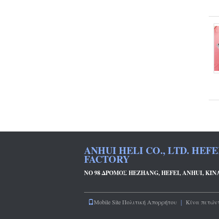
ANHUI HELI CO., LTD. HEF
FACTORY
ΝΟ 98 ΔΡΌΜΟΣ HEZHANG, HEFEI, ANHUI, ΚΊΝ
Mobile Site
Πολιτική Απορρήτου
｜
Κίνα πετών