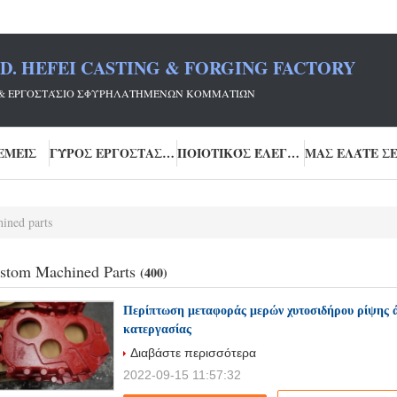
TD. HEFEI CASTING & FORGING FACTORY
FEI & ΕΡΓΟΣΤΆΣΙΟ ΣΦΥΡΗΛΑΤΗΜΈΝΩΝ ΚΟΜΜΑΤΙΏΝ
ΕΜΕΊΣ
ΓΎΡΟΣ ΕΡΓΟΣΤΑΣΊΩΝ
ΠΟΙΟΤΙΚΌΣ ΈΛΕΓΧΟΣ
ined parts
stom Machined Parts
(400)
Περίπτωση μεταφοράς μερών χυτοσιδήρου ρίψης ά
κατεργασίας
Διαβάστε περισσότερα
2022-09-15 11:57:32