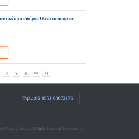
εριεκτικότητα σιδήρου GG25 εκσκαφέων
8
9
10
>>
>|
Τηλ.::
86-0551-63872176
g & Forging Factory. All Rights Reserved. Developed by