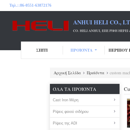
Τηλ.::
86-0551-63872176
ANHUI HELI CO., L
CO. HELI ANHUI, ΕΠΕ ΡΊΨΗ HE
ΣΠΊΤΙ
ΠΡΟΪΌΝΤΑ
ΠΕΡΊΠΟΥ 
Αρχική Σελίδα
Προϊόντα
custom mach
Cu
ΌΛΑ ΤΑ ΠΡΟΪΌΝΤΑ
Cast Iron Μέρη
Ρίψεις φαιού σιδήρου
Ρίψεις της ADI