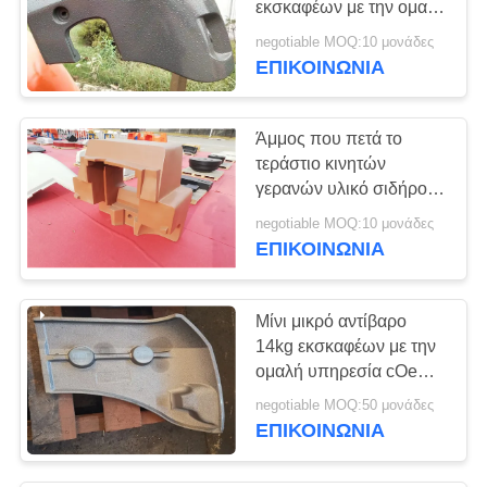
εκσκαφέων με την ομαλή
επιφάνεια
negotiable MOQ:10 μονάδες
ΕΠΙΚΟΙΝΩΝΊΑ
Άμμος που πετά το
τεράστιο κινητών
γερανών υλικό σιδήρου
GG150 αντίβαρου γκρίζο
negotiable MOQ:10 μονάδες
για τη Drive
ΕΠΙΚΟΙΝΩΝΊΑ
εγκατάσταση γεώτρησης
σωρών
Μίνι μικρό αντίβαρο
14kg εκσκαφέων με την
ομαλή υπηρεσία cOem
επιφάνειας διαθέσιμη
negotiable MOQ:50 μονάδες
ΕΠΙΚΟΙΝΩΝΊΑ