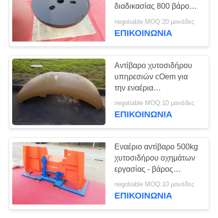
SITEMAP
διαδικασίας 800 βάρους
FC150 GG15 HT150 κλ
negotiable MOQ:20 μονάδες
υπηρεσιών cOem
PRIVACY
ΕΠΙΚΟΙΝΩΝΊΑ
POLICY
Αντίβαρο χυτοσιδήρου
υπηρεσιών cOem για
την εναέρια
εφαρμοσμένη μηχανική
negotiable MOQ:10 μονάδες
πλατφορμών εργασίας
ΕΠΙΚΟΙΝΩΝΊΑ
Εναέριο αντίβαρο 500kg
χυτοσιδήρου οχημάτων
εργασίας - βάρος
15000kg για τη
negotiable MOQ:10 μονάδες
βιομηχανία
ΕΠΙΚΟΙΝΩΝΊΑ