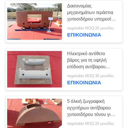
Δασονομίας
μηχανημάτων τεράστια
χυτοσιδήρου υπηρεσία
cOem δομών αντίβαρου
negotiable MOQ:20 μονάδες
συμπαγής
ΕΠΙΚΟΙΝΩΝΊΑ
Ηλεκτρικό αντίθετο
βάρος για τη υψηλή
επίδοση αντίβαρου
χυτοσιδήρου κυλίνδρων
negotiable MOQ:30 μονάδες
ΕΠΙΚΟΙΝΩΝΊΑ
5 όλκιή ζωγραφική
εγχυτήρων αντίβαρου
χυτοσιδήρου τόνου για
τα μηχανήματα
negotiable MOQ:20 μονάδες
δασονομίας