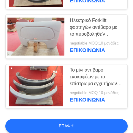
ΕΠΙΚΟΙΝΩΝΊΑ
Ηλεκτρικό Forklift
φορτηγών αντίβαρο με
το πυροβοληθε'ν
υπηρεσία φύσημα
negotiable MOQ:10 μονάδες
TS16949 cOem
ΕΠΙΚΟΙΝΩΝΊΑ
Το μίνι αντίβαρο
εκσκαφέων με το
επίστρωμα εγχυτήρων
και τελειώνει
negotiable MOQ:10 μονάδες
ΕΠΙΚΟΙΝΩΝΊΑ
ΕΠΑΦΉ!