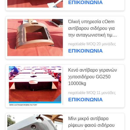
ΕΠΙΚΟΙΝΩΝΊΑ
Όλκιή υπηρεσία cOem
αντίβαρου σιδήρου για
την ανταγωνιστική τιμή
μηχανημάτων
negotiable MOQ:20 μονάδες
δασονομίας
ΕΠΙΚΟΙΝΩΝΊΑ
Κενό αντίβαρο γερανών
χυτοσιδήρου GG250
10000kg
negotiable MOQ:11 μονάδες
ΕΠΙΚΟΙΝΩΝΊΑ
Μίνι μικρό αντίβαρο
ρίψεων φαιού σιδήρου