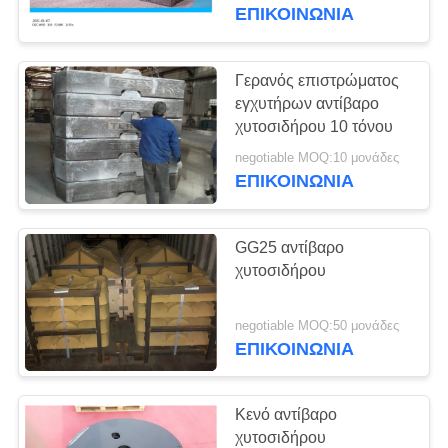
ΈΛΕΓΧΟΣ
ΕΠΙΚΟΙΝΩΝΊΑ
ΜΑΣ
Γερανός επιστρώματος
ΕΛΆΤΕ
εγχυτήρων αντίβαρο
χυτοσιδήρου 10 τόνου
ΣΕ
negotiable MOQ:10 μονάδες
ΕΠΑΦΉ
ΕΠΙΚΟΙΝΩΝΊΑ
ΜΕ
GG25 αντίβαρο
ΕΙΔΉΣΕΙΣ
χυτοσιδήρου
ΖΗΤΉΣΤΕ
negotiable MOQ:50 μονάδες
ΕΠΙΚΟΙΝΩΝΊΑ
ΈΝΑ
ΑΠΌΣΠΑΣΜΑ
Κενό αντίβαρο
χυτοσιδήρου