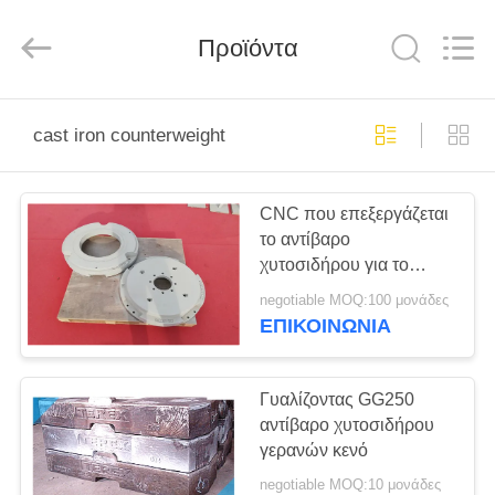
Hefei
Casting
&
Προϊόντα
Forging
Factory.
All
Rights
Reserved.
ΣΠΊΤΙ
Developed
by
cast iron counterweight
ECER
ΠΡΟΪΌΝΤΑ
CNC που επεξεργάζεται
το αντίβαρο
ΠΕΡΊΠΟΥ
χυτοσιδήρου για το
ΕΜΕΊΣ
εναέριο GG 200
negotiable MOQ:100 μονάδες
οχημάτων εργασίας στη
ΕΠΙΚΟΙΝΩΝΊΑ
μηχανή υλικό
ΓΎΡΟΣ
ΕΡΓΟΣΤΑΣΊΩΝ
Γυαλίζοντας GG250
αντίβαρο χυτοσιδήρου
γερανών κενό
ΠΟΙΟΤΙΚΌΣ
negotiable MOQ:10 μονάδες