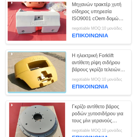
Μηχανών τρακτέρ χυτή
σίδηρος υπηρεσία
ISO9001 cOem δομών
αντίβαρου συμπαγής
negotiable MOQ:10 μονάδες
ΕΠΙΚΟΙΝΩΝΊΑ
Η ηλεκτρική Forklift
αντίθετη ρίψη σιδήρου
βάρους γκρίζα τελειώνει
την ανταγωνιστική τιμή
negotiable MOQ:10 μονάδες
ΕΠΙΚΟΙΝΩΝΊΑ
Γκρίζο αντίθετο βάρος
ροδών χυτοσιδήρου για
τους μίνι γερανούς
εκσκαφέων Liebherr
negotiable MOQ:10 μονάδες