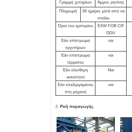
Γραμμή χυτηρίων
Άμμος ρητίνης
Πληρωμή
30 ημέρες μετά από να
στείλει
Όροι του εμπορίου
EXW FOB CIF
DDU
Εάν επίστρωμα
ναι
εγχυτήρων
Εάν επίστρωμα
ναι
τέρματος
Εάν ελεύθερη
Ναι
ικανότητα
Εάν επεξεργαμένος
ναι
στη μηχανή
2.
Ροή
παραγωγής