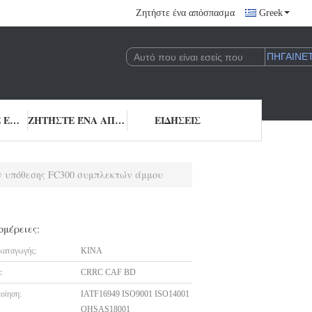
Ζητήστε ένα απόσπασμα
Greek
ΜΑΣ ΕΛΆΤΕ ΣΕ ΕΠΑΦΉ ΜΕ
ΖΗΤΉΣΤΕ ΈΝΑ ΑΠΌΣΠΑΣΜΑ
ΕΙΔΉΣΕΙΣ
ν υπόθεσης FC300 συμπλεκτών άμμου
ομέρειες:
καταγωγής:
ΚΙΝΑ
:
CRRC CAF BD
οίηση:
IATF16949 ISO9001 ISO14001
OHSAS18001