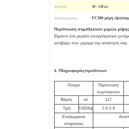
ΒΆΡΟΣ:
50 - 150 κλ
ΕΠΙΣΗΜΑΊΝΩ:
FC300 μέρη εξοπλισμ
Περίπτωση συμπλεκτών μερών ρίψης 
Είμαστε ένα μεγάλο επαγγελματικό χυτή
αντίβαρο που χορηγεί την απαίτησή σας.
1
.
Πληροφορίες
προϊόντων
Όνομα
Περίπτωση
συμπλεκτών
Βάρος
κλ
117
Τιμή
USD/kg
1.0-1.4
Επεξεργασία
Ανατί
επιφάνειας