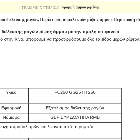
ΓΡΑΜΜΉ ΧΥΤΗΡΊΩΝ:
γραμμή άμμου ρητίνης
ού διέλευσης ραγών
Περίπτωση συμπλεκτών ρίψης άμμου
Περίπτωση συ
,
,
διέλευσης ραγών ρίψης άμμου με την ομαλή επιφάνεια
ριο στην Κίνα, μπορούμε να προσαρμόσουμε όλο το είδος μερών ρίψε
Υλικό
FC250 GG25 HT250
Εφαρμογή
Εξοπλισμός διέλευσης ραγών
Νόμισμα
GBP ΕΥΡ ΔΟΛ ΗΠΑ RMB
ναξη πυροβολισμών και λείανση από το ρομπότ