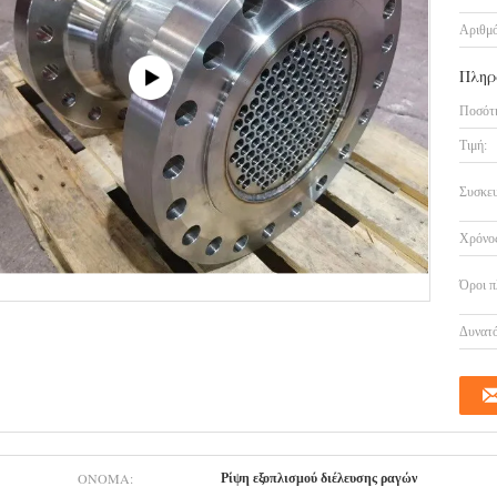
Αριθμό
Πληρ
Ποσότη
Τιμή:
Συσκευ
Χρόνος
Όροι π
Δυνατό
ΟΝΟΜΑ:
Ρίψη εξοπλισμού διέλευσης ραγών