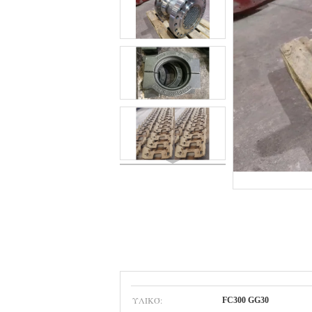
ΥΛΙΚΌ:
FC300 GG30