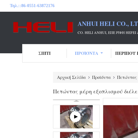
Τηλ.::
86-0551-63872176
ANHUI HELI CO., L
CO. HELI ANHUI, ΕΠΕ ΡΊΨΗ HE
ΣΠΊΤΙ
ΠΡΟΪΌΝΤΑ
ΠΕΡΊΠΟΥ 
Αρχική Σελίδα
Προϊόντα
Πετώντας 
Πετώντας μέρη εξοπλισμού διέλ