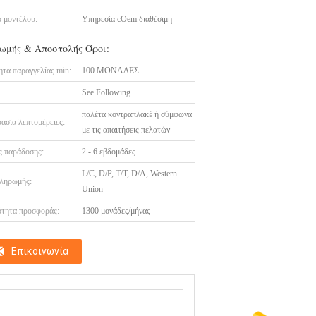
 μοντέλου:
Υπηρεσία cOem διαθέσιμη
ωμής & Αποστολής Όροι:
τα παραγγελίας min:
100 ΜΟΝΑΔΕΣ
See Following
παλέτα κοντραπλακέ ή σύμφωνα
ασία λεπτομέρειες:
με τις απαιτήσεις πελατών
 παράδοσης:
2 - 6 εβδομάδες
L/C, D/P, T/T, D/A, Western
ληρωμής:
Union
τητα προσφοράς:
1300 μονάδες/μήνας
Επικοινωνία