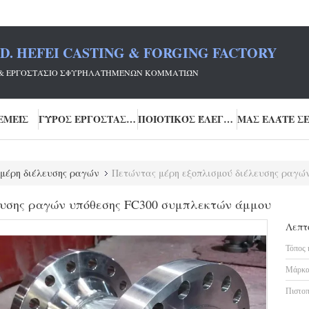
TD. HEFEI CASTING & FORGING FACTORY
FEI & ΕΡΓΟΣΤΆΣΙΟ ΣΦΥΡΗΛΑΤΗΜΈΝΩΝ ΚΟΜΜΑΤΙΏΝ
ΕΜΕΊΣ
ΓΎΡΟΣ ΕΡΓΟΣΤΑΣΊΩΝ
ΠΟΙΟΤΙΚΌΣ ΈΛΕΓΧΟΣ
μέρη διέλευσης ραγών
Πετώντας μέρη εξοπλισμού διέλευσης ραγώ
ευσης ραγών υπόθεσης FC300 συμπλεκτών άμμου
Λεπτ
Τόπος 
Μάρκα
Πιστοπ