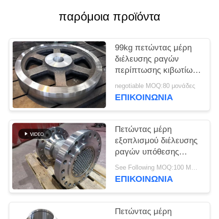
SITEMAP
παρόμοια προϊόντα
PRIVACY
99kg πετώντας μέρη
POLICY
διέλευσης ραγών
περίπτωσης κιβωτίων
μετάδοσης
negotiable MOQ:80 μονάδες
ΕΠΙΚΟΙΝΩΝΊΑ
Πετώντας μέρη
εξοπλισμού διέλευσης
ραγών υπόθεσης
FC300 συμπλεκτών
See Following MOQ:100 ΜΟΝΑΔΕΣ
άμμου
ΕΠΙΚΟΙΝΩΝΊΑ
Πετώντας μέρη