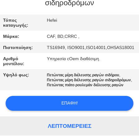
ΈΛΕΓΧΟΣ
σιδηροδρόμων
ΜΑΣ
Τόπος
Hefei
καταγωγής:
ΕΛΆΤΕ
Μάρκα:
CAF, BD,CRRC ,
ΣΕ
Πιστοποίηση:
TS16949, ISO9001,ISO14001,OHSAS18001
ΕΠΑΦΉ
Αριθμό
Υπηρεσία cOem διαθέσιμη.
ΜΕ
μοντέλου:
Υψηλό φως:
,
Πετώντας μέρη διέλευσης ραγών σιδήρου
,
ΕΙΔΉΣΕΙΣ
Πετώντας μέρη διέλευσης ραγών σιδηροδρόμων
Πετώντας πιάτο ρουλεμάν διέλευσης ραγών
ΖΗΤΉΣΤΕ
ΕΠΑΦΉ!
ΈΝΑ
ΑΠΌΣΠΑΣΜΑ
ΛΕΠΤΟΜΈΡΕΙΕΣ