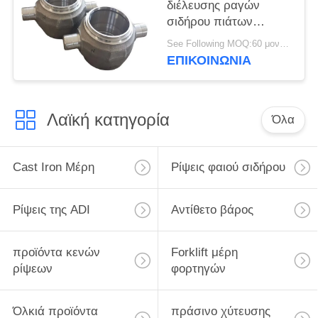
διέλευσης ραγών
σιδήρου πιάτων
ρουλεμάν
See Following MOQ:60 μονάδες
σιδηροδρόμων
ΕΠΙΚΟΙΝΩΝΊΑ
Λαϊκή κατηγορία
Όλα
Cast Iron Μέρη
Ρίψεις φαιού σιδήρου
Ρίψεις της ADI
Αντίθετο βάρος
προϊόντα κενών
Forklift μέρη
ρίψεων
φορτηγών
Όλκιά προϊόντα
πράσινο χύτευσης