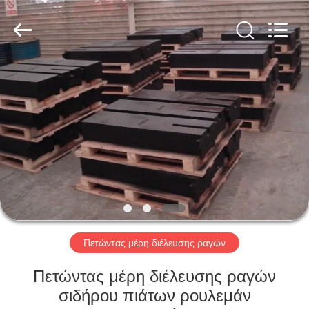
Hefei
Casting
&
Forging
Factory.
All
Rights
Reserved.
ΣΠΊΤΙ
Developed
by
ECER
ΠΡΟΪΌΝΤΑ
ΠΕΡΊΠΟΥ
ΕΜΕΊΣ
ΓΎΡΟΣ
ΕΡΓΟΣΤΑΣΊΩΝ
Πετώντας μέρη διέλευσης ραγών
Πετώντας μέρη διέλευσης ραγών
ΠΟΙΟΤΙΚΌΣ
σιδήρου πιάτων ρουλεμάν