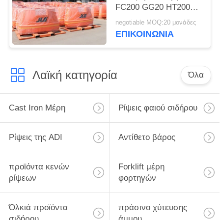
FC200 GG20 HT200
εναέριες
negotiable MOQ:20 μονάδες
ΕΠΙΚΟΙΝΩΝΊΑ
Λαϊκή κατηγορία
Όλα
Cast Iron Μέρη
Ρίψεις φαιού σιδήρου
Ρίψεις της ADI
Αντίθετο βάρος
προϊόντα κενών
Forklift μέρη
ρίψεων
φορτηγών
Όλκιά προϊόντα
πράσινο χύτευσης
σιδήρου
άμμου