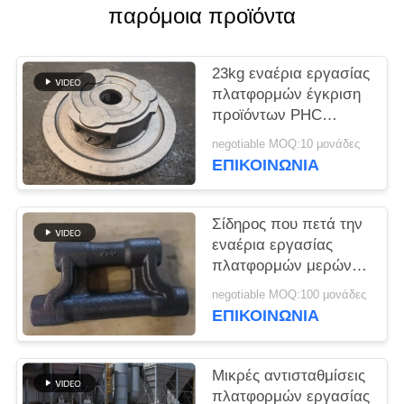
SITEMAP
παρόμοια προϊόντα
PRIVACY
23kg εναέρια εργασίας
POLICY
πλατφορμών έγκριση
προϊόντων PHC
ISO9001 σιδήρου
negotiable MOQ:10 μονάδες
μερών όλκιή
ΕΠΙΚΟΙΝΩΝΊΑ
Σίδηρος που πετά την
εναέρια εργασίας
πλατφορμών μερών
ποιότητα ρίψης
negotiable MOQ:100 μονάδες
συνδέσεων υψηλή με
ΕΠΙΚΟΙΝΩΝΊΑ
το PPM 1000
Μικρές αντισταθμίσεις
πλατφορμών εργασίας