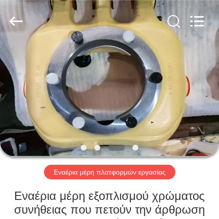
Hefei
Casting
&
Forging
Factory.
All
Rights
Reserved.
ΣΠΊΤΙ
Developed
by
ECER
ΠΡΟΪΌΝΤΑ
ΠΕΡΊΠΟΥ
ΕΜΕΊΣ
ΓΎΡΟΣ
ΕΡΓΟΣΤΑΣΊΩΝ
Εναέρια μέρη πλατφορμών εργασίας
Εναέρια μέρη εξοπλισμού χρώματος
ΠΟΙΟΤΙΚΌΣ
συνήθειας που πετούν την άρθρωση