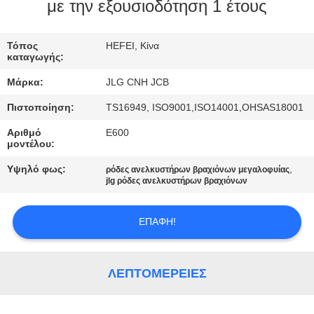
ΈΛΕΓΧΟΣ
με την εξουσιοδότηση 1 έτους
ΜΑΣ
Τόπος
HEFEI, Κίνα
καταγωγής:
ΕΛΆΤΕ
Μάρκα:
JLG CNH JCB
ΣΕ
Πιστοποίηση:
TS16949, ISO9001,ISO14001,OHSAS18001
ΕΠΑΦΉ
Αριθμό
E600
ΜΕ
μοντέλου:
Υψηλό φως:
,
ρόδες ανελκυστήρων βραχιόνων μεγαλοφυίας
ΕΙΔΉΣΕΙΣ
jlg ρόδες ανελκυστήρων βραχιόνων
ΕΠΑΦΉ!
ΖΗΤΉΣΤΕ
ΈΝΑ
ΑΠΌΣΠΑΣΜΑ
ΛΕΠΤΟΜΈΡΕΙΕΣ