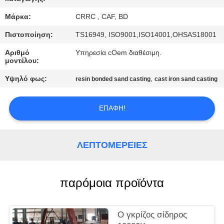
ΈΛΕΓΧΟΣ
Μάρκα:
CRRC , CAF, BD
ΜΑΣ
Πιστοποίηση:
TS16949, ISO9001,ISO14001,OHSAS18001
ΕΛΆΤΕ
Αριθμό
Υπηρεσία cOem διαθέσιμη.
μοντέλου:
ΣΕ
Υψηλό φως:
,
resin bonded sand casting
cast iron sand casting
ΕΠΑΦΉ
ΜΕ
ΕΠΑΦΉ!
ΕΙΔΉΣΕΙΣ
ΛΕΠΤΟΜΈΡΕΙΕΣ
ΖΗΤΉΣΤΕ
ΈΝΑ
παρόμοια προϊόντα
ΑΠΌΣΠΑΣΜΑ
Ο γκρίζος σίδηρος