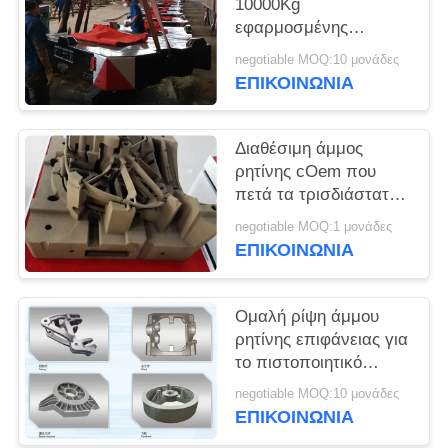
SITEMAP
10000Kg
εφαρμοσμένης
μηχανικής GG150
negotiable MOQ:10 μονάδες
PRIVACY
αντιμετωπίζει το
ΕΠΙΚΟΙΝΩΝΊΑ
βάρος
POLICY
Διαθέσιμη άμμος
ρητίνης cOem που
πετά τα τρισδιάστατα
μέρη εκτύπωσης για
negotiable MOQ:1 μονάδες
τα μηχανήματα
ΕΠΙΚΟΙΝΩΝΊΑ
κατασκευής
Ομαλή ρίψη άμμου
ρητίνης επιφάνειας για
το πιστοποιητικό
γεωργικών
negotiable MOQ:10 μονάδες
μηχανημάτων ISO
ΕΠΙΚΟΙΝΩΝΊΑ