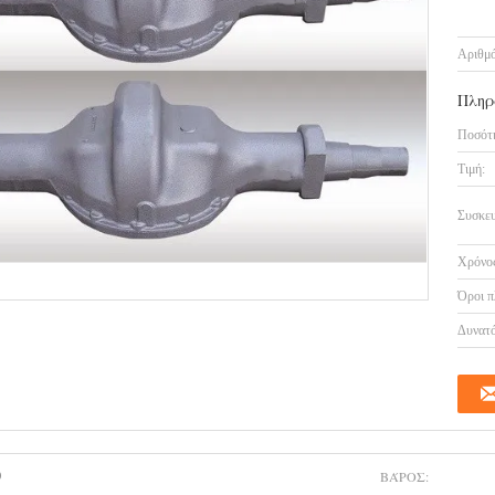
Αριθμό
Πληρ
Ποσότη
Τιμή:
Συσκευ
Χρόνος
Όροι π
Δυνατό
ΒΆΡΟΣ:
0