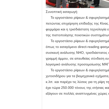
Συνοπτική εισαγωγή:
Το εργοστάσιο ρίψεων & σφυρηλατημένων
πετώντας επιχείρηση επίδειξης της Κίνα
φορμάρει και η τρισδιάστατη τεχνολογία 
της πιστοποίησης ποιοτικών συστημάτω
Το εργοστάσιο ρίψεων & σφυρηλατημένω
όπως το εισαγόμενο direct-reading φασ
συσκευή ανάλυσης NHO, τρισδιάστατος α
γραμμή άμμου, σε απευθείας σύνδεση ευ
λογισμικό ανάλυσης προσομοίωσης ΜΆΓ
Το εργοστάσιο ρίψεων & σφυρηλατημένων
χυτοσιδήρου για τα βιομηχανικά οχήματα,
κ.λπ. και παρέχει τις λύσεις για τη ρίψ
έχει τώρα 250.000 τόνους της ετήσιας ι
εξάγουν σε πολλές αναπτυγμένες χώρες κ