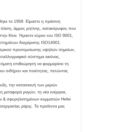
ηκε το 1958. Είμαστε η πράσινη
ή πίεση, άμμος ρητίνης, κατακόρυφος που
στην Κίνα. Ήμαστε κύριοι του ISO 9001,
στημάτων διαχείρισης ISO14001.
γισμικού προσομοίωσης υψηλών σημείων,
εταλλογραφικό σύστημα εικόνας,
τόματη επιθεώρηση να φορμαρίσει τη
ου σιδήρου και ποιότητας, πετώντας
υξη, την κατασκευή των μερών
η μεταφορά ραγών, τη νέα ενέργεια,
ψεων & σφυρηλατημένων κομματιών Hefei
ατεργασίας ρίψης. Τα προϊόντα μας