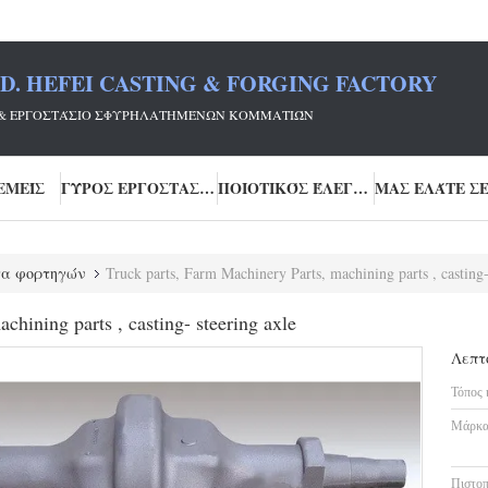
TD. HEFEI CASTING & FORGING FACTORY
FEI & ΕΡΓΟΣΤΆΣΙΟ ΣΦΥΡΗΛΑΤΗΜΈΝΩΝ ΚΟΜΜΑΤΙΏΝ
ΕΜΕΊΣ
ΓΎΡΟΣ ΕΡΓΟΣΤΑΣΊΩΝ
ΠΟΙΟΤΙΚΌΣ ΈΛΕΓΧΟΣ
τα φορτηγών
Truck parts, Farm Machinery Parts, machining parts , casting-
chining parts , casting- steering axle
Λεπτ
Τόπος 
Μάρκα
Πιστοπ