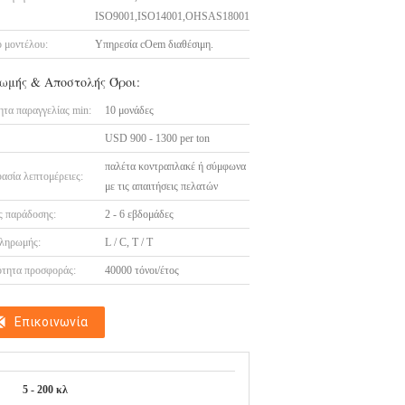
ISO9001,ISO14001,OHSAS18001
 μοντέλου:
Υπηρεσία cOem διαθέσιμη.
ωμής & Αποστολής Όροι:
τα παραγγελίας min:
10 μονάδες
USD 900 - 1300 per ton
παλέτα κοντραπλακέ ή σύμφωνα
ασία λεπτομέρειες:
με τις απαιτήσεις πελατών
 παράδοσης:
2 - 6 εβδομάδες
ληρωμής:
L / C, T / T
τητα προσφοράς:
40000 τόνοι/έτος
Επικοινωνία
5 - 200 κλ