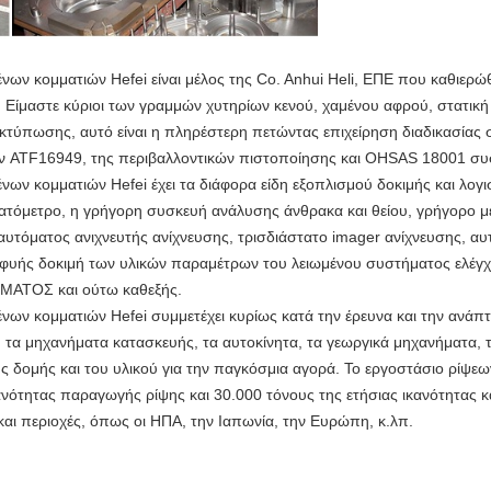
 κομματιών Hefei είναι μέλος της Co. Anhui Heli, ΕΠΕ που καθιερώθ
ς. Είμαστε κύριοι των γραμμών χυτηρίων κενού, χαμένου αφρού, στατικ
εκτύπωσης, αυτό είναι η πληρέστερη πετώντας επιχείρηση διαδικασίας 
ν ATF16949, της περιβαλλοντικών πιστοποίησης και OHSAS 18001 συ
ν κομματιών Hefei έχει τα διάφορα είδη εξοπλισμού δοκιμής και λο
ματόμετρο, η γρήγορη συσκευή ανάλυσης άνθρακα και θείου, γρήγορο μ
υτόματος ανιχνευτής ανίχνευσης, τρισδιάστατο imager ανίχνευσης, αυ
φυής δοκιμή των υλικών παραμέτρων του λειωμένου συστήματος ελέγχ
ΜΑΤΟΣ και ούτω καθεξής.
 κομματιών Hefei συμμετέχει κυρίως κατά την έρευνα και την ανάπτ
 τα μηχανήματα κατασκευής, τα αυτοκίνητα, τα γεωργικά μηχανήματα, τ
η της δομής και του υλικού για την παγκόσμια αγορά. Το εργοστάσιο ρί
κανότητας παραγωγής ρίψης και 30.000 τόνους της ετήσιας ικανότητας κ
αι περιοχές, όπως οι ΗΠΑ, την Ιαπωνία, την Ευρώπη, κ.λπ.