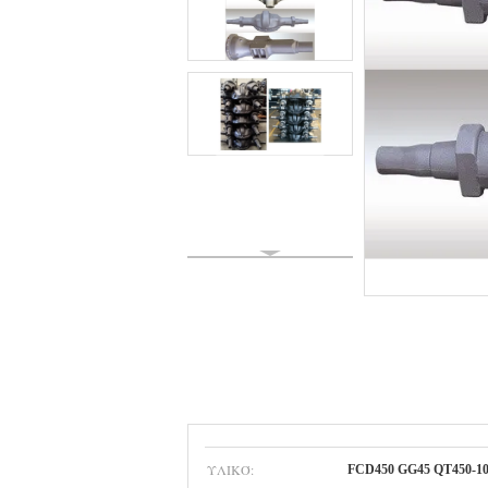
ΥΛΙΚΌ:
FCD450 GG45 QT450-1