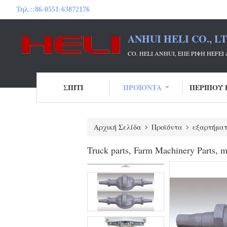
Τηλ.::
86-0551-63872176
ANHUI HELI CO., L
CO. HELI ANHUI, ΕΠΕ ΡΊΨΗ HE
ΣΠΊΤΙ
ΠΡΟΪΌΝΤΑ
ΠΕΡΊΠΟΥ 
Αρχική Σελίδα
Προϊόντα
εξαρτήμα
Truck parts, Farm Machinery Parts, ma