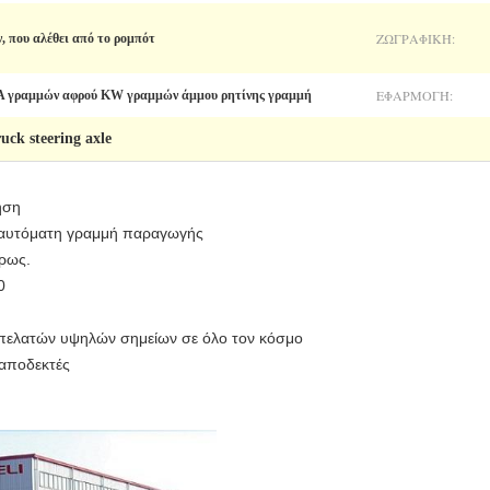
ΖΩΓΡΑΦΙΚΉ:
, που αλέθει από το ρομπότ
ΕΦΑΡΜΟΓΉ:
A γραμμών αφρού KW γραμμών άμμου ρητίνης γραμμή
ruck steering axle
ηση
ές αυτόματη γραμμή παραγωγής
ίρως.
0
ύ πελατών υψηλών σημείων σε όλο τον κόσμο
 αποδεκτές