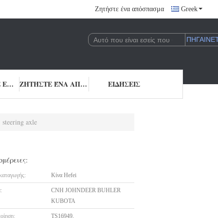
Ζητήστε ένα απόσπασμα
Greek
ΜΑΣ ΕΛΆΤΕ ΣΕ ΕΠΑΦΉ ΜΕ
ΖΗΤΉΣΤΕ ΈΝΑ ΑΠΌΣΠΑΣΜΑ
ΕΙΔΉΣΕΙΣ
 steering axle
ομέρειες:
καταγωγής:
Κίνα Hefei
:
CNH JOHNDEER BUHLER
KUBOTA
οίηση:
TS16949,